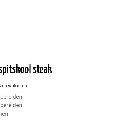
spitskool steak
s en walnoten
 bereiden
 bereiden
nen