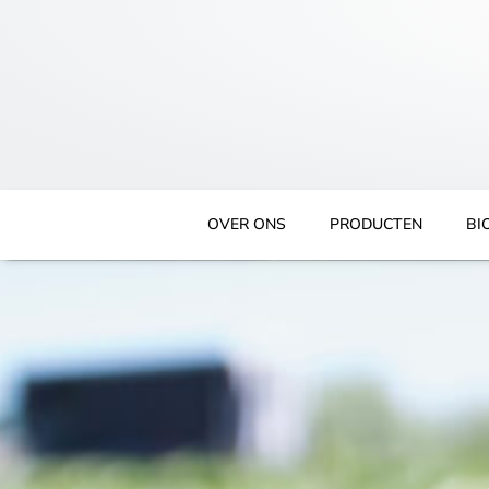
Ga
naar
de
inhoud
OVER ONS
PRODUCTEN
BI