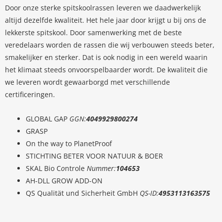
Door onze sterke spitskoolrassen leveren we daadwerkelijk
altijd dezelfde kwaliteit. Het hele jaar door krijgt u bij ons de
lekkerste spitskool. Door samenwerking met de beste
veredelaars worden de rassen die wij verbouwen steeds beter,
smakelijker en sterker. Dat is ook nodig in een wereld waarin
het klimaat steeds onvoorspelbaarder wordt. De kwaliteit die
we leveren wordt gewaarborgd met verschillende
certificeringen.
GLOBAL GAP
GGN:
4049929800274
GRASP
On the way to PlanetProof
STICHTING BETER VOOR NATUUR & BOER
SKAL Bio C
o
ntrole
Nummer:
104653
AH-DLL GROW ADD-ON
QS Qualität und Sicherheit GmbH
QS-ID:
4953113163575