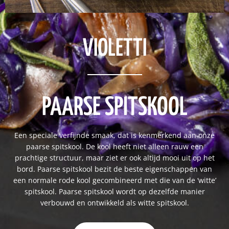
VIOLETTI
PAARSE SPITSKOOL
Een speciale verfijnde smaak, dat is kenmerkend aan onze
paarse spitskool. De kool heeft niet alleen rauw een
prachtige structuur, maar ziet er ook altijd mooi uit op het
bord. Paarse spitskool bezit de beste eigenschappen van
een normale rode kool gecombineerd met die van de ‘witte’
spitskool. Paarse spitskool wordt op dezelfde manier
verbouwd en ontwikkeld als witte spitskool.