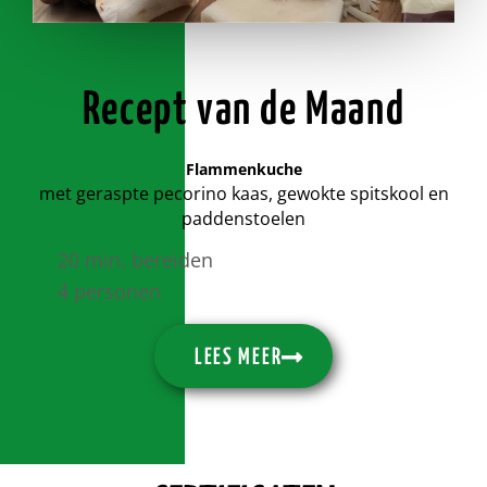
Recept van de Maand
Flammenkuche
met geraspte pecorino kaas, gewokte spitskool en
paddenstoelen
20 min. bereiden
4 personen
LEES MEER