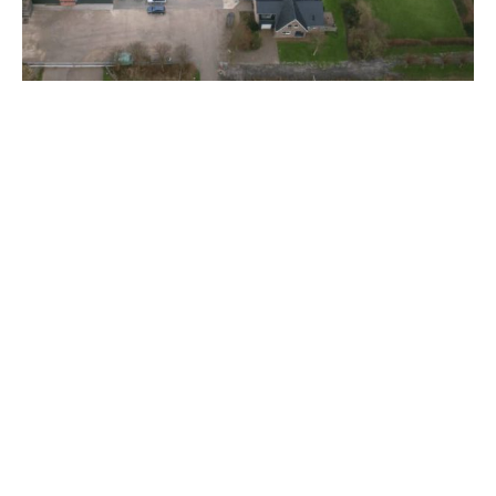
OVER ONS
PRODUCTEN
BIOLOGISCH
PROCES
KWALITEIT
CONTACT
WERKEN BIJ
© 2021 T.B.& S. Spitskool