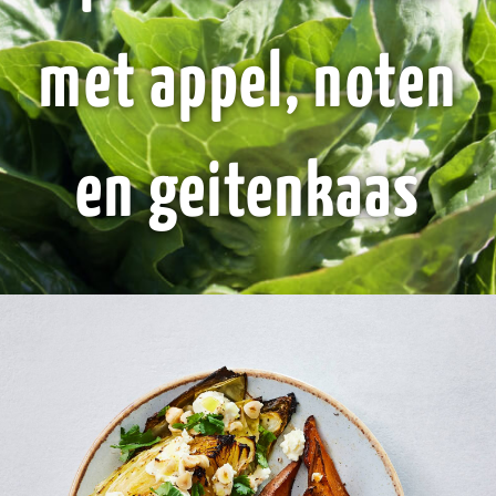
met appel, noten
en geitenkaas