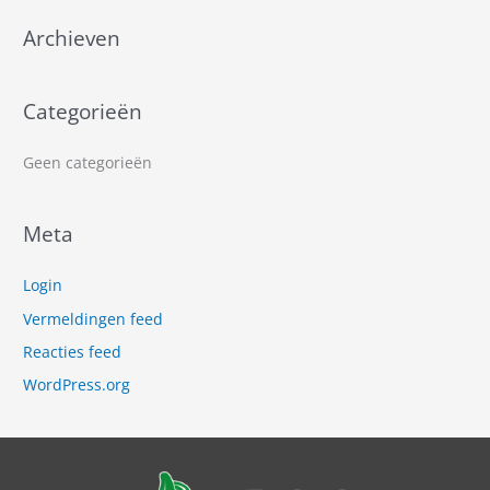
n
a
Archieven
a
r
Categorieën
:
Geen categorieën
Meta
Login
Vermeldingen feed
Reacties feed
WordPress.org