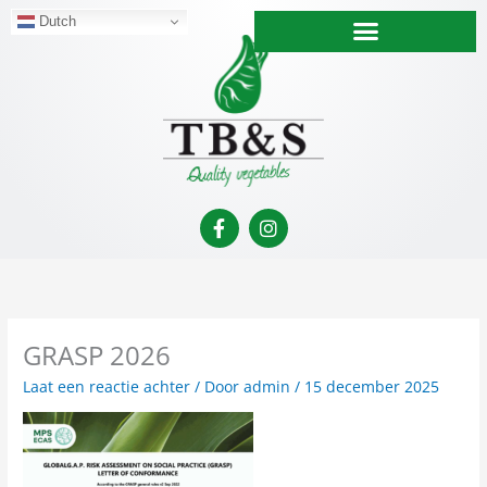
Ga
Dutch
naar
de
inhoud
F
I
a
n
c
s
e
t
b
a
o
g
o
r
GRASP 2026
k
a
-
m
Laat een reactie achter
/ Door
admin
/
15 december 2025
f