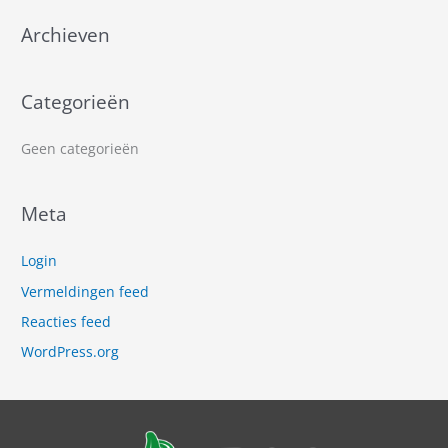
n
a
Archieven
a
r
Categorieën
:
Geen categorieën
Meta
Login
Vermeldingen feed
Reacties feed
WordPress.org