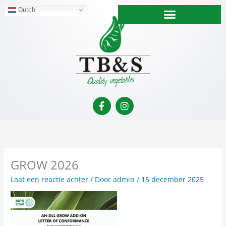
Ga
Dutch
naar
de
inhoud
F
I
a
n
c
s
e
t
b
a
o
g
o
r
GROW 2026
k
a
-
m
Laat een reactie achter
/ Door
admin
/
15 december 2025
f